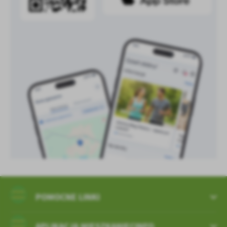
POMOCNE LINKI
APLIKACJA MIESZKANIECINFO