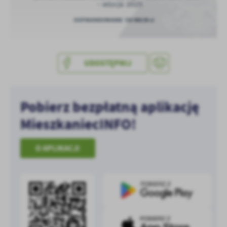
treści w postaci wiadomości, ofert, komunikatów mediów
społecznościowych.
UDOSTĘPNIJ
Pobierz bezpłatną aplikację
MieszkaniecINFO!
O APLIKACJI