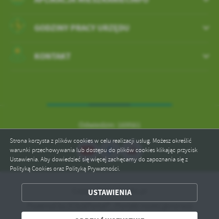
GODZINY PRACY URZĘDU
KONTAKT
Odwiedzin: 169561
Strona korzysta z plików cookies w celu realizacji usług. Możesz określić
warunki przechowywania lub dostępu do plików cookies klikając przycisk
Ustawienia. Aby dowiedzieć się więcej zachęcamy do zapoznania się z
Polityką Cookies oraz Polityką Prywatności.
ZAPISZ WYBRANE
Copyright by swiatki.pl
USTAWIENIA
Powered by
2ClickPortal® - Portale nowej generacji
ODRZUĆ WSZYSTKIE